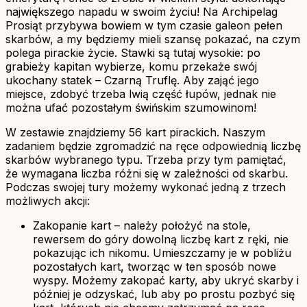
największego napadu w swoim życiu! Na Archipelag
Prosiąt przybywa bowiem w tym czasie galeon pełen
skarbów, a my będziemy mieli szansę pokazać, na czym
polega pirackie życie. Stawki są tutaj wysokie: po
grabieży kapitan wybierze, komu przekaże swój
ukochany statek – Czarną Truflę. Aby zająć jego
miejsce, zdobyć trzeba lwią część łupów, jednak nie
można ufać pozostałym świńskim szumowinom!
W zestawie znajdziemy 56 kart pirackich. Naszym
zadaniem będzie zgromadzić na ręce odpowiednią liczbę
skarbów wybranego typu. Trzeba przy tym pamiętać,
że wymagana liczba różni się w zależności od skarbu.
Podczas swojej tury możemy wykonać jedną z trzech
możliwych akcji:
Zakopanie kart – należy położyć na stole,
rewersem do góry dowolną liczbę kart z ręki, nie
pokazując ich nikomu. Umieszczamy je w pobliżu
pozostałych kart, tworząc w ten sposób nowe
wyspy. Możemy zakopać karty, aby ukryć skarby i
później je odzyskać, lub aby po prostu pozbyć się