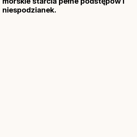
morskie starcia pełne podstępów i
niespodzianek.