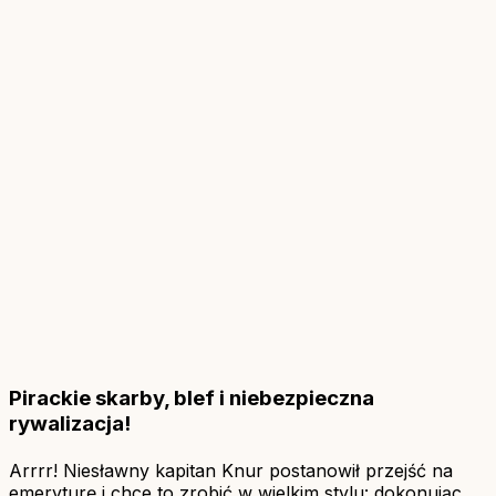
Pirackie skarby, blef i niebezpieczna
rywalizacja!
Arrrr! Niesławny kapitan Knur postanowił przejść na
emeryturę i chce to zrobić w wielkim stylu: dokonując