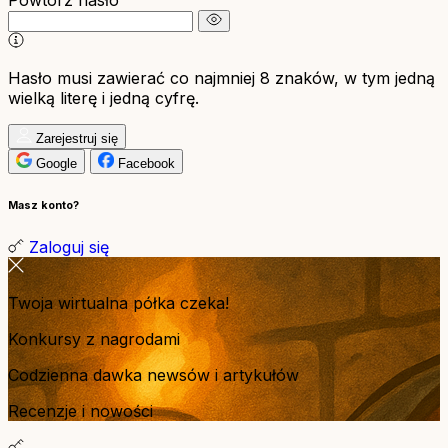
Powtórz hasło
Hasło musi zawierać co najmniej 8 znaków, w tym jedną
wielką literę i jedną cyfrę.
Zarejestruj się
Google
Facebook
Masz konto?
Zaloguj się
Twoja wirtualna półka czeka!
Konkursy z nagrodami
Codzienna dawka newsów i artykułów
Recenzje i nowości