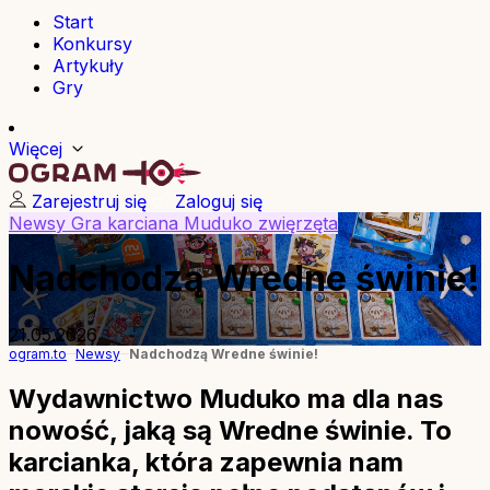
Start
Konkursy
Artykuły
Gry
Więcej
Zarejestruj się
Zaloguj się
Newsy
Gra karciana
Muduko
zwięrzęta
Nadchodzą Wredne świnie!
21.05.2026
ogram.to
Newsy
Nadchodzą Wredne świnie!
Wydawnictwo Muduko ma dla nas
nowość, jaką są Wredne świnie. To
karcianka, która zapewnia nam