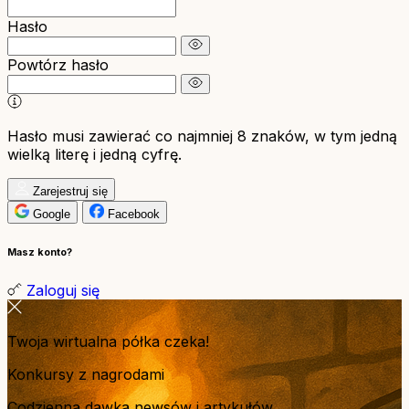
Hasło
Powtórz hasło
Hasło musi zawierać co najmniej 8 znaków, w tym jedną
wielką literę i jedną cyfrę.
Zarejestruj się
Google
Facebook
Masz konto?
Zaloguj się
Twoja wirtualna półka czeka!
Konkursy z nagrodami
Codzienna dawka newsów i artykułów