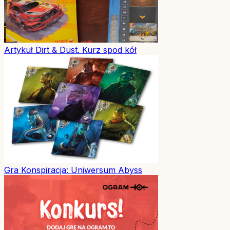
Artykuł
Dirt & Dust. Kurz spod kół
Gra
Konspiracja: Uniwersum Abyss