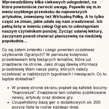
Wprowadziliśmy kilka ciekawych udogodnień, na
które powinniście zwrócić uwagę. Pojawiło się m.in
menu szybkiego przeskoku do najnowszych
artykułów, zmieniamy też Wirtualną Półkę. A to tylko
część ze zmian, jakie udało się nam zrealizować. Ich
pełną listę w imieniu załogi Ogram.to udostępniam
naszym czytelnikom poniżej. Życząc udanej lektury,
zaczynam powoli otwierać planszówkę na niedzielę
popołudnie…
Co się zatem zmieniło i czego powinien oczekiwać
użytkownik Ogranych? W pierwszej kolejności
przedstawiam listę bieżących tematów, które już
znajdziecie na stronie. Jako drugą dawkę informacji
przedstawię Wam nasze plany, których należy
oczekiwać w najbliższych tygodniach i miesiącach. Co to
będzie dokładnie?
W prawej stronie ekranu pojawił się kafelek boczny
“Najnowsze”. Znajdziecie tam ostatnio publikowane
newsy, artykuły oraz dodane gry.
Uzupełniliśmy bazę gier o dodatkowych ok. 200
pozycji (lista ta rośnie każdego dnia).