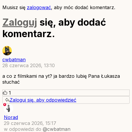
Musisz się
zalogować
, aby móc dodać komentarz.
Zaloguj
się, aby dodać
komentarz.
cwbatman
28 czerwca 2026, 13:10
a co z filmikami na yt? ja bardzo lubię Pana Łukasza
słuchać
1
Zaloguj się, aby odpowiedzieć
Norad
29 czerwca 2026, 15:17
w odpowiedzi do
@cwbatman