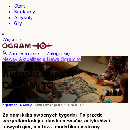
Start
Konkursy
Artykuły
Gry
Więcej
Zarejestruj się
Zaloguj się
Newsy
Aktualizacja
News
Ogram.to
Aktualizacja #4
OGRAM.TO
21.06.2026
ogram.to
Newsy
Aktualizacja #4 OGRAM.TO
Za nami kilka owocnych tygodni. To przede
wszystkim kolejna dawka newsów, artykułów i
nowych gier, ale też… modyfikacje strony.