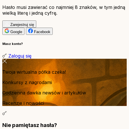
Hasło musi zawierać co najmniej 8 znaków, w tym jedną
wielką literę i jedną cyfrę.
Zarejestruj się
Google
Facebook
Masz konto?
Zaloguj się
Twoja wirtualna półka czeka!
Konkursy z nagrodami
Codzienna dawka newsów i artykułów
Recenzje i nowości
Nie pamiętasz hasła?