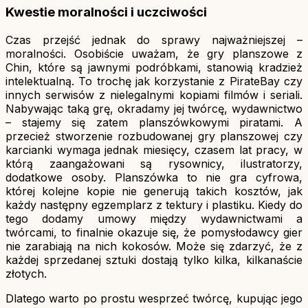
Kwestie moralności i uczciwości
Czas przejść jednak do sprawy najważniejszej –
moralności. Osobiście uważam, że gry planszowe z
Chin, które są jawnymi podróbkami, stanowią kradzież
intelektualną. To trochę jak korzystanie z PirateBay czy
innych serwisów z nielegalnymi kopiami filmów i seriali.
Nabywając taką grę, okradamy jej twórcę, wydawnictwo
– stajemy się zatem planszówkowymi piratami. A
przecież stworzenie rozbudowanej gry planszowej czy
karcianki wymaga jednak miesięcy, czasem lat pracy, w
którą zaangażowani są rysownicy, ilustratorzy,
dodatkowe osoby. Planszówka to nie gra cyfrowa,
której kolejne kopie nie generują takich kosztów, jak
każdy następny egzemplarz z tektury i plastiku. Kiedy do
tego dodamy umowy między wydawnictwami a
twórcami, to finalnie okazuje się, że pomysłodawcy gier
nie zarabiają na nich kokosów. Może się zdarzyć, że z
każdej sprzedanej sztuki dostają tylko kilka, kilkanaście
złotych.
Dlatego warto po prostu wesprzeć twórcę, kupując jego