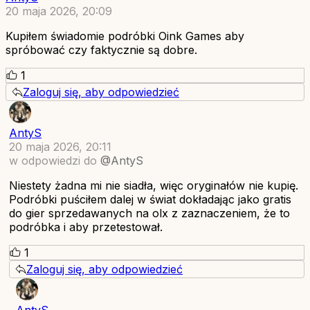
20 maja 2026, 20:09
Kupiłem świadomie podróbki Oink Games aby
spróbować czy faktycznie są dobre.
1
Zaloguj się, aby odpowiedzieć
AntyS
20 maja 2026, 20:11
w odpowiedzi do
@AntyS
Niestety żadna mi nie siadła, więc oryginałów nie kupię.
Podróbki puściłem dalej w świat dokładając jako gratis
do gier sprzedawanych na olx z zaznaczeniem, że to
podróbka i aby przetestował.
1
Zaloguj się, aby odpowiedzieć