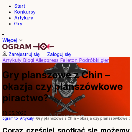
Start
Konkursy
Artykuły
Gry
Więcej
Zarejestruj się
Zaloguj się
Artykuły
Blogi
Aliexpress
Felieton
Podróbki gier
Gry planszowe z Chin –
okazja czy planszówkowe
piractwo?
18.05.2026
ogram.to
Artykuły
Gry planszowe z Chin – okazja czy planszówkowe p
Coraz częściej spotkać się możemy