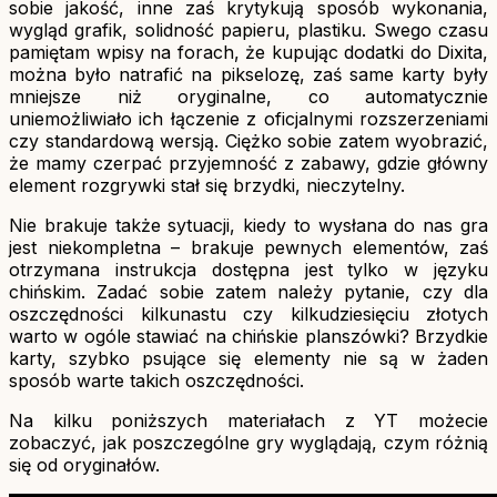
sobie jakość, inne zaś krytykują sposób wykonania,
wygląd grafik, solidność papieru, plastiku. Swego czasu
pamiętam wpisy na forach, że kupując dodatki do Dixita,
można było natrafić na pikselozę, zaś same karty były
mniejsze niż oryginalne, co automatycznie
uniemożliwiało ich łączenie z oficjalnymi rozszerzeniami
czy standardową wersją. Ciężko sobie zatem wyobrazić,
że mamy czerpać przyjemność z zabawy, gdzie główny
element rozgrywki stał się brzydki, nieczytelny.
Nie brakuje także sytuacji, kiedy to wysłana do nas gra
jest niekompletna – brakuje pewnych elementów, zaś
otrzymana instrukcja dostępna jest tylko w języku
chińskim. Zadać sobie zatem należy pytanie, czy dla
oszczędności kilkunastu czy kilkudziesięciu złotych
warto w ogóle stawiać na chińskie planszówki? Brzydkie
karty, szybko psujące się elementy nie są w żaden
sposób warte takich oszczędności.
Na kilku poniższych materiałach z YT możecie
zobaczyć, jak poszczególne gry wyglądają, czym różnią
się od oryginałów.