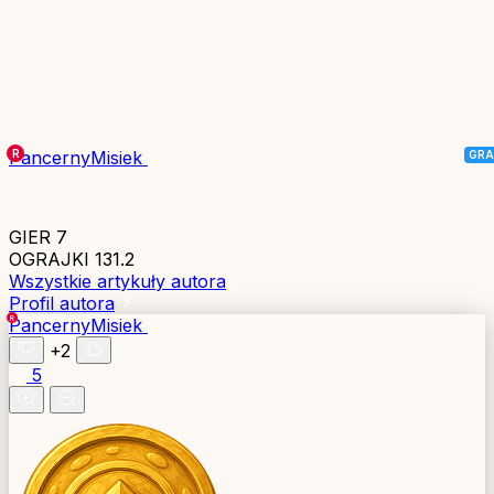
PancernyMisiek
Aktywny 13 godzin temu
GIER
7
OGRAJKI
131.2
Wszystkie artykuły autora
Profil autora
PancernyMisiek
+2
5