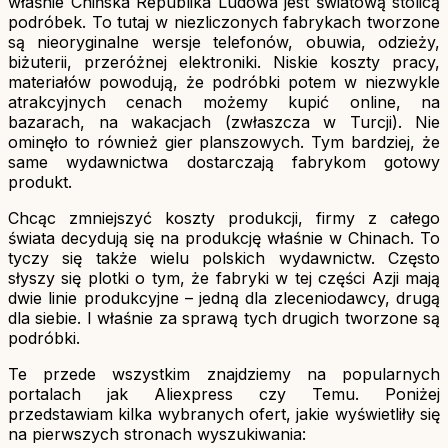
właśnie Chińska Republika Ludowa jest światową stolicą
podróbek. To tutaj w niezliczonych fabrykach tworzone
są nieoryginalne wersje telefonów, obuwia, odzieży,
biżuterii, przeróżnej elektroniki. Niskie koszty pracy,
materiałów powodują, że podróbki potem w niezwykle
atrakcyjnych cenach możemy kupić online, na
bazarach, na wakacjach (zwłaszcza w Turcji). Nie
ominęło to również gier planszowych. Tym bardziej, że
same wydawnictwa dostarczają fabrykom gotowy
produkt.
Chcąc zmniejszyć koszty produkcji, firmy z całego
świata decydują się na produkcję właśnie w Chinach. To
tyczy się także wielu polskich wydawnictw. Często
słyszy się plotki o tym, że fabryki w tej części Azji mają
dwie linie produkcyjne – jedną dla zleceniodawcy, drugą
dla siebie. I właśnie za sprawą tych drugich tworzone są
podróbki.
Te przede wszystkim znajdziemy na popularnych
portalach jak Aliexpress czy Temu. Poniżej
przedstawiam kilka wybranych ofert, jakie wyświetliły się
na pierwszych stronach wyszukiwania: