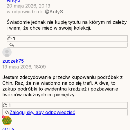
AntyS
20 maja 2026, 20:13
w odpowiedzi do
@AntyS
Świadomie jednak nie kupię tytułu na którym mi zależy
i wiem, że chce mieć w swojej kolekcji.
1
zuczek75
19 maja 2026, 18:09
Jestem zdecydowanie przeciw kupowaniu podróbek z
Chin. Raz, że nie wiadomo na co się trafi. A dwa, to
zakup podróbki to ewidentna kradzież i pozbawianie
twórców należnych im pieniędzy.
1
Zaloguj się, aby odpowiedzieć
cOLA