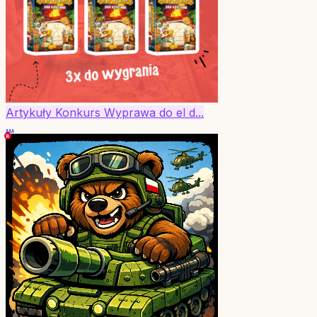
Artykuły
Konkurs
Wyprawa do el d...
...