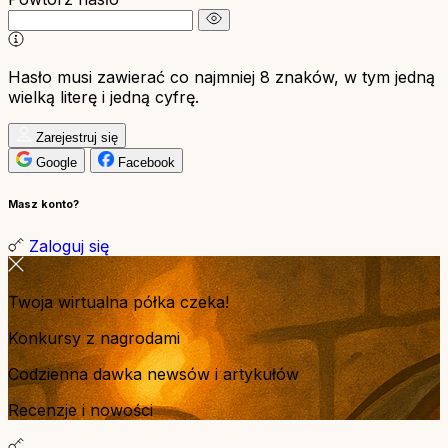
Hasło musi zawierać co najmniej 8 znaków, w tym jedną
wielką literę i jedną cyfrę.
Zarejestruj się
Google
Facebook
Masz konto?
Zaloguj się
Twoja wirtualna półka czeka!
Konkursy z nagrodami
Codzienna dawka newsów i artykułów
Recenzje i nowości