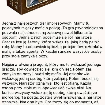
Jedna z najlepszych gier imprezowych. Mamy tu
pojedynek między mafią a policją. Ta gra psychologiczna
pozwala na jednoczesną zabawę nawet kilkunastu
osobom. Jedna z nich podejmuje się roli narratora.
Gracze losują żetony, które wskazują, jaką będą pełnić
rolę. Mamy tu odpowiednią liczbę policjantów, członków
mafii, a także agenta. W każdej rundzie wszystkie osoby
przy stole zamykają oczy.
Najpierw otwiera je agent, który może wskazać jednego
gracza, aby dowiedzieć się, kim on jest. Potem zaś
zamyka on oczy i budzi się mafia. Jej członkowie
wskazują jedną osobę, którą zabijają. Potem budzą się
wszyscy. Narrator oznajmia, kto jest ofiarą. Każda
osoba przy stole musi opowiedzieć swoje alibi. Na
koniec wszyscy wskazują tę osobę, którą uważają za
mordercę. Ta postać zostaje wyeliminowana, a narrator
oznajmia, kim ona była. Gra toczy się do momentu, aż