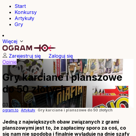
Start
Konkursy
Artykuły
Gry
Więcej
Zarejestruj się
Zaloguj się
Opinie
Gry karciane i planszowe
do 50 złotych
03.01.2025
ogram.to
Artykuły
Gry karciane i planszowe do 50 złotych
Jedną z największych obaw związanych z grami
planszowymi jest to, że zapłacimy sporo za coś, co
się nam nie spodoba i finalnie wyląduje na dnie szafy