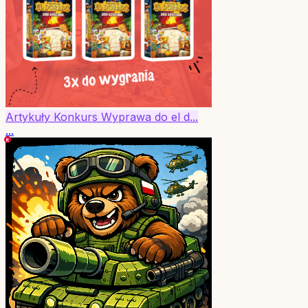
Artykuły
Konkurs
Wyprawa do el d...
...