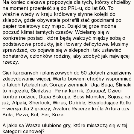
Na koniec ciekawa propozycja dla tych, którzy chcieliby
na moment przenieść się do PRL-u, do lat 80. To
właśnie wtedy w kraju królowały słynne kolejki do
sklepów, gdzie obywatele potrafili stać godzinami po
papier toaletowy czy mięso. Dzięki tej grze można
poczuć klimat tamtych czasów. Wcielamy się w
konkretne postaci, które będą walczyć między sobą o
podstawowe produkty, jak i towary deficytowe. Musimy
sprawdzać, co pojawia się w sklepach i tak ustawiać
bohaterów, członków rodziny, aby zdobyć jak najwięcej
rzeczy.
Gier karcianych i planszowych do 50 złotych znajdziemy
zdecydowanie więcej. Warto bowiem choćby wspomnieć
o takich tytułach jak Gorący ziemniak, Uga Buga, Ślimaki
to mięczaki, Śledztwo, Pełny kurnik, Zuuupa!, Dzieci
kontra rodzice, Dupa Biskupa, Boss Monster, Sojusz na
już, Alpaki, Sherlock, Wirus, Dobble, Eksplodujące Kotki
– wersja dla 2 graczy, Avalon: Rycerze króla Artura czy
Buła, Pizza, Kot, Ser, Koza.
A jakie są Wasze ulubione gry, które mieszczą się w tej
kategorii cenowej?