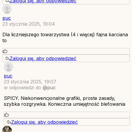
Zaloguj się, aby odpowiedzieć
puc
23 stycznia 2025, 19:04
Dla liczniejszego towarzystwa (4 i więcej) fajna karciana
to
Zaloguj się, aby odpowiedzieć
puc
23 stycznia 2025, 19:07
w odpowiedzi do
@puc
SPICY. Niekonwencjonalne grafiki, proste zasady,
szybka rozgrywka. Konieczna umiejętność blefowania
Zaloguj się, aby odpowiedzieć