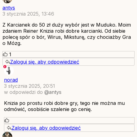
antys
3 stycznia 2025, 13:46
Z Karcianek do 50 zł duży wybór jest w Muduko. Moim
zdaniem Reiner Knizia robi dobre karcianki. Od siebie
polecę spór o bór, Wirus, Miksturę, czy chociażby Gra
o Mózg.
1
Zaloguj się, aby odpowiedzieć
norad
3 stycznia 2025, 20:51
w odpowiedzi do
@antys
Knizia po prostu robi dobre gry, tego nie można mu
odmówić, osobiście szalenie go cenię.
Zaloguj się, aby odpowiedzieć