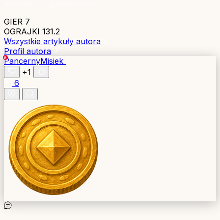
Aktywny 11 godzin temu
GIER
7
OGRAJKI
131.2
Wszystkie artykuły autora
Profil autora
PancernyMisiek
+1
6