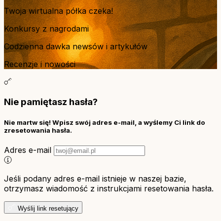
Twoja wirtualna półka czeka!
Konkursy z nagrodami
Codzienna dawka newsów i artykułów
Recenzje i nowości
Nie pamiętasz hasła?
Nie martw się! Wpisz swój adres e-mail, a wyślemy Ci link do
zresetowania hasła.
Adres e-mail
Jeśli podany adres e-mail istnieje w naszej bazie,
otrzymasz wiadomość z instrukcjami resetowania hasła.
Wyślij link resetujący