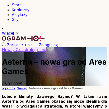
Start
Konkursy
Artykuły
Gry
Więcej
Zarejestruj się
Zaloguj się
Newsy
Gra strategiczna
Aeterna – nowa gra od Ares
Games
06.02.2025
ogram.to
Newsy
Aeterna – nowa gra od Ares Games
Lubicie klimaty dawnego Rzymu? W takim razie
Aeterna od Ares Games okazać się może idealna dla
Was! To wciągająca strategia, w której walczymy o