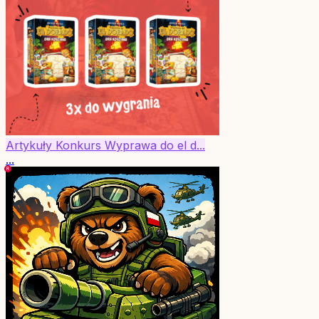
Artykuły
Konkurs
Wyprawa do el d...
...