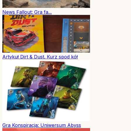
News
Fallout: Gra fa...
Artykuł
Dirt & Dust. Kurz spod kół
Gra
Konspiracja: Uniwersum Abyss