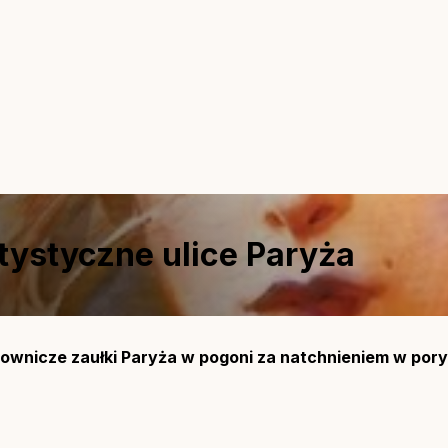
tystyczne ulice Paryża
ownicze zaułki Paryża w pogoni za natchnieniem w poryw