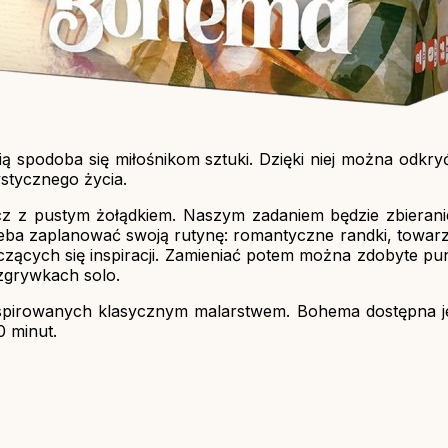
spodoba się miłośnikom sztuki. Dzięki niej można odkry
stycznego życia.
cz z pustym żołądkiem. Naszym zadaniem będzie zbierani
a zaplanować swoją rutynę: romantyczne randki, towarzy
czących się inspiracji. Zamieniać potem można zdobyte pun
zgrywkach solo.
ji inspirowanych klasycznym malarstwem. Bohema dostępna 
0 minut.