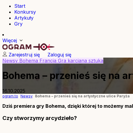
Start
Konkursy
Artykuły
Gry
Więcej
Zarejestruj się
Zaloguj się
Newsy
Bohema
Francja
Gra karciana
sztuka
Bohema – przenieś się na ar
16.10.2025
ogram.to
Newsy
Bohema – przenieś się na artystyczne ulice Paryża
Dziś premiera gry Bohema, dzięki której to możemy mal
Czy stworzymy arcydzieło?