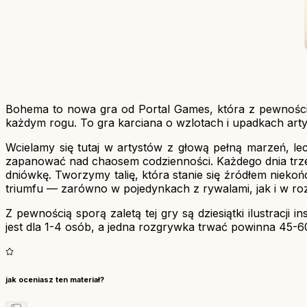
Bohema to nowa gra od Portal Games, która z pewnością 
każdym rogu. To gra karciana o wzlotach i upadkach arty
Wcielamy się tutaj w artystów z głową pełną marzeń, le
zapanować nad chaosem codzienności. Każdego dnia trzeb
dniówkę. Tworzymy talię, która stanie się źródłem niekoń
triumfu — zarówno w pojedynkach z rywalami, jak i w ro
Z pewnością sporą zaletą tej gry są dziesiątki ilustrac
jest dla 1-4 osób, a jedna rozgrywka trwać powinna 45-6
jak oceniasz ten materiał?