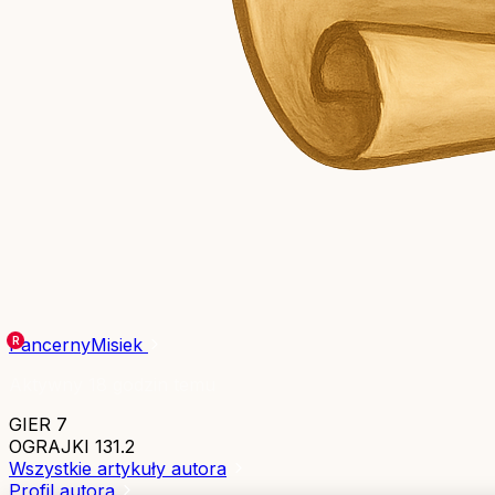
PancernyMisiek
Aktywny 18 godzin temu
GIER
7
OGRAJKI
131.2
Wszystkie artykuły autora
Profil autora