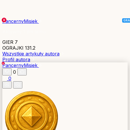
PancernyMisiek
Aktywny 1 dni temu
GIER
7
OGRAJKI
131.2
Wszystkie artykuły autora
Profil autora
PancernyMisiek
0
0