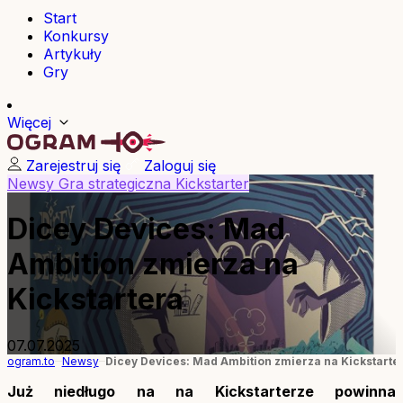
Start
Konkursy
Artykuły
Gry
Więcej
Zarejestruj się
Zaloguj się
Newsy
Gra strategiczna
Kickstarter
Dicey Devices: Mad
Ambition zmierza na
Kickstartera
07.07.2025
ogram.to
Newsy
Dicey Devices: Mad Ambition zmierza na Kickstarte
Już niedługo na na Kickstarterze powinna