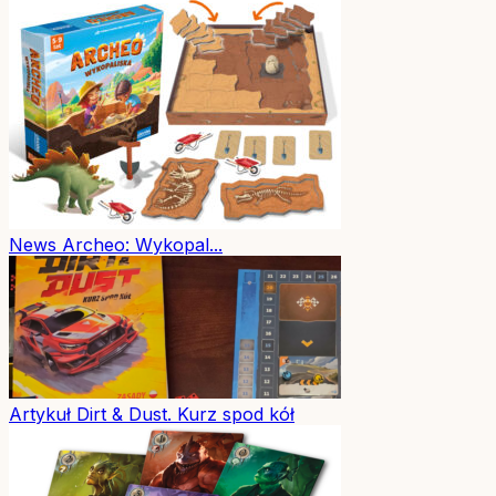
News
Archeo: Wykopal...
Artykuł
Dirt & Dust. Kurz spod kół