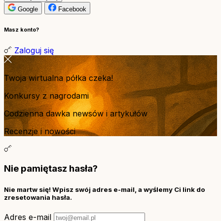
Google
Facebook
Masz konto?
Zaloguj się
Twoja wirtualna półka czeka!
Konkursy z nagrodami
Codzienna dawka newsów i artykułów
Recenzje i nowości
Nie pamiętasz hasła?
Nie martw się! Wpisz swój adres e-mail, a wyślemy Ci link do
zresetowania hasła.
Adres e-mail