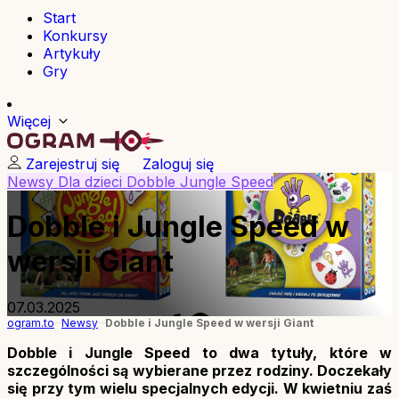
Start
Konkursy
Artykuły
Gry
Więcej
Zarejestruj się
Zaloguj się
Newsy
Dla dzieci
Dobble
Jungle Speed
Dobble i Jungle Speed w
wersji Giant
07.03.2025
ogram.to
Newsy
Dobble i Jungle Speed w wersji Giant
Dobble i Jungle Speed to dwa tytuły, które w
szczególności są wybierane przez rodziny. Doczekały
się przy tym wielu specjalnych edycji. W kwietniu zaś