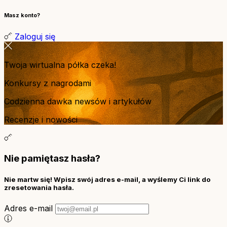
Masz konto?
Zaloguj się
Twoja wirtualna półka czeka!
Konkursy z nagrodami
Codzienna dawka newsów i artykułów
Recenzje i nowości
Nie pamiętasz hasła?
Nie martw się! Wpisz swój adres e-mail, a wyślemy Ci link do
zresetowania hasła.
Adres e-mail