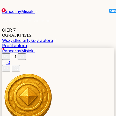
PancernyMisiek
Aktywny 18 godzin temu
GIER
7
OGRAJKI
131.2
Wszystkie artykuły autora
Profil autora
PancernyMisiek
+1
0