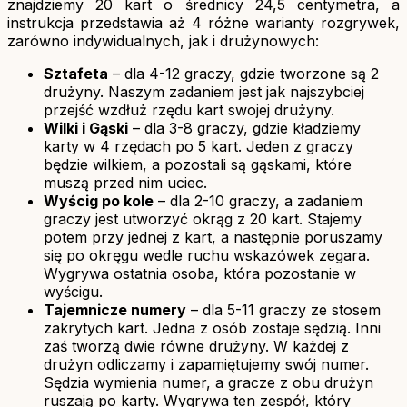
znajdziemy 20 kart o średnicy 24,5 centymetra, a
instrukcja przedstawia aż 4 różne warianty rozgrywek,
zarówno indywidualnych, jak i drużynowych:
Sztafeta
– dla 4-12 graczy, gdzie tworzone są 2
drużyny. Naszym zadaniem jest jak najszybciej
przejść wzdłuż rzędu kart swojej drużyny.
Wilki i Gąski
– dla 3-8 graczy, gdzie kładziemy
karty w 4 rzędach po 5 kart. Jeden z graczy
będzie wilkiem, a pozostali są gąskami, które
muszą przed nim uciec.
Wyścig po kole
– dla 2-10 graczy, a zadaniem
graczy jest utworzyć okrąg z 20 kart. Stajemy
potem przy jednej z kart, a następnie poruszamy
się po okręgu wedle ruchu wskazówek zegara.
Wygrywa ostatnia osoba, która pozostanie w
wyścigu.
Tajemnicze numery
– dla 5-11 graczy ze stosem
zakrytych kart. Jedna z osób zostaje sędzią. Inni
zaś tworzą dwie równe drużyny. W każdej z
drużyn odliczamy i zapamiętujemy swój numer.
Sędzia wymienia numer, a gracze z obu drużyn
ruszają po karty. Wygrywa ten zespół, który