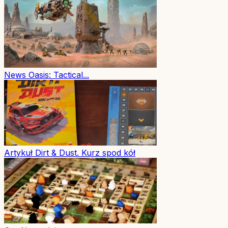
News
Oasis: Tactical...
Artykuł
Dirt & Dust. Kurz spod kół