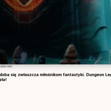
haterów!
podoba się zwłaszcza miłośnikom fantastyki. Dungeon L
zła!