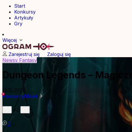
Start
Konkursy
Artykuły
Gry
Więcej
Zarejestruj się
Zaloguj się
Newsy
Fantasy
Dungeon Legends – Magiczn
13.12.2024
PancernyMisiek
+2
1