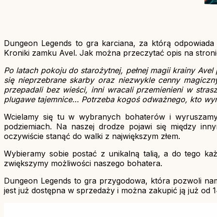
Dungeon Legends to gra karciana, za którą odpowiada 
Kroniki zamku Avel. Jak można przeczytać opis na stron
Po latach pokoju do starożytnej, pełnej magii krainy Ave
się nieprzebrane skarby oraz niezwykle cenny magiczny
przepadali bez wieści, inni wracali przemienieni w stra
plugawe tajemnice… Potrzeba kogoś odważnego, kto wyru
Wcielamy się tu w wybranych bohaterów i wyruszamy w
podziemiach. Na naszej drodze pojawi się między innym
oczywiście stanąć do walki z największym złem.
Wybieramy sobie postać z unikalną talią, a do tego ka
zwiększymy możliwości naszego bohatera.
Dungeon Legends to gra przygodowa, która pozwoli nam
jest już dostępna w sprzedaży i można zakupić ją już od 