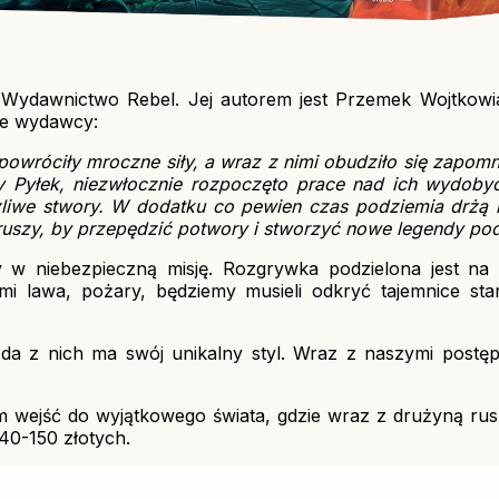
Wydawnictwo Rebel. Jej autorem jest Przemek Wojtkowi
ie wydawcy:
l powróciły mroczne siły, a wraz z nimi obudziło się zapo
 Pyłek, niezwłocznie rozpoczęto prace nad ich wydobyc
szliwe stwory. W dodatku co pewien czas podziemia drżą i
szy, by przepędzić potwory i stworzyć nowe legendy pod
 niebezpieczną misję. Rozgrywka podzielona jest na 
i lawa, pożary, będziemy musieli odkryć tajemnice sta
żda z nich ma swój unikalny styl. Wraz z naszymi post
 wejść do wyjątkowego świata, gdzie wraz z drużyną ru
140-150 złotych.