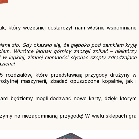
ak, który wcześniej dostarczył nam właśnie wspomniane
mniane zło. Gdy okazało się, że głęboko pod zamkiem kryją
iem. Wkrótce jednak górnicy zaczęli znikać – niektórzy
 w lepkiej, zimnej ciemności słychać szepty zdradzające
ziemi!
5 rozdziałów, które przedstawiają przygody drużyny w
rożytnej maszynerii, zbadać opuszczone kopalnie, jak i
ępami będziemy mogli dodawać nowe karty, dzięki którym
szymy na niezapomnianą przygodę! W wielu sklepach gra