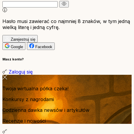
Hasło musi zawierać co najmniej 8 znaków, w tym jedną
wielką literę i jedną cyfrę.
Zarejestruj się
Google
Facebook
Masz konto?
Zaloguj się
Twoja wirtualna półka czeka!
Konkursy z nagrodami
Codzienna dawka newsów i artykułów
Recenzje i nowości