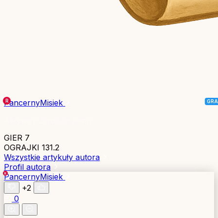
PancernyMisiek
Aktywny 3 godzin temu
GIER
7
OGRAJKI
131.2
Wszystkie artykuły autora
Profil autora
PancernyMisiek
+2
0