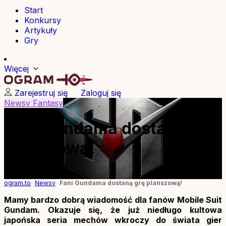
Start
Konkursy
Artykuły
Gry
Więcej
Zarejestruj się
Zaloguj się
Newsy
Fantasy
Fani Gundama dostaną grę
planszową!
08.01.2025
ogram.to
Newsy
Fani Gundama dostaną grę planszową!
Mamy bardzo dobrą wiadomość dla fanów Mobile Suit
Gundam. Okazuje się, że już niedługo kultowa
japońska seria mechów wkroczy do świata gier