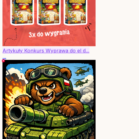
Artykuły
Konkurs
Wyprawa do el d...
...