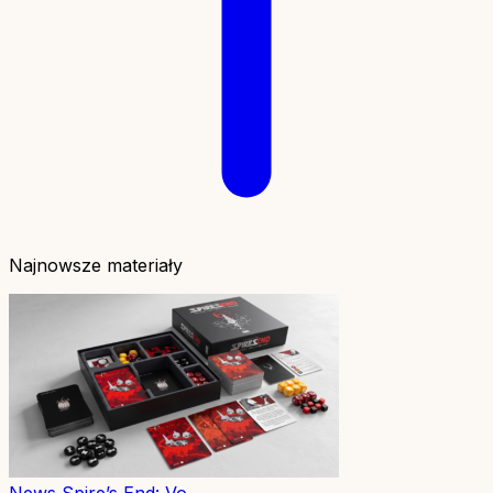
Najnowsze materiały
News
Spire’s End: Vo...