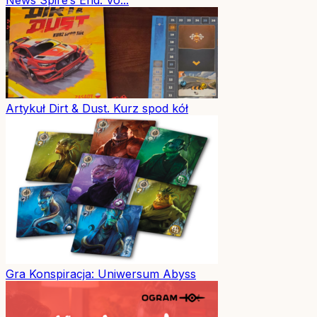
Artykuł
Dirt & Dust. Kurz spod kół
Gra
Konspiracja: Uniwersum Abyss