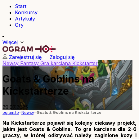
Start
Konkursy
Artykuły
Gry
Więcej
Zarejestruj się
Zaloguj się
Newsy
Fantasy
Gra karciana
Kickstarter
Goats & Goblins na
Kickstarterze
29.07.2025
ogram.to
Newsy
Goats & Goblins na Kickstarterze
Na Kickstarterze pojawił się kolejny ciekawy projekt,
jakim jest Goats & Goblins. To gra karciana dla 2-6
graczy, w której odkrywać należy zaginione kozy i