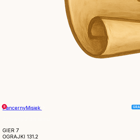
PancernyMisiek
Aktywny 2 dni temu
GIER
7
OGRAJKI
131.2