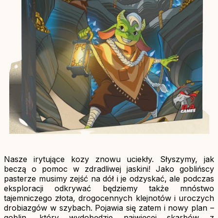
Nasze irytujące kozy znowu uciekły. Słyszymy, jak
beczą o pomoc w zdradliwej jaskini! Jako goblińscy
pasterze musimy zejść na dół i je odzyskać, ale podczas
eksploracji odkrywać będziemy także mnóstwo
tajemniczego złota, drogocennych klejnotów i uroczych
drobiazgów w szybach. Pojawia się zatem i nowy plan –
goblin, który wydobędzie najwięcej skarbów z