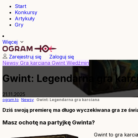
Start
Konkursy
Artykuły
Gry
Więcej
Zarejestruj się
Zaloguj się
Newsy
Gra karciana
Gwint
Wiedźmin
Gwint: Legendarna gra karc
21.11.2025
ogram.to
Newsy
Gwint: Legendarna gra karciana
Dziś swoją premierę ma długo wyczekiwana gra ze świa
Masz ochotę na partyjkę Gwinta?
Gwint to gra karci