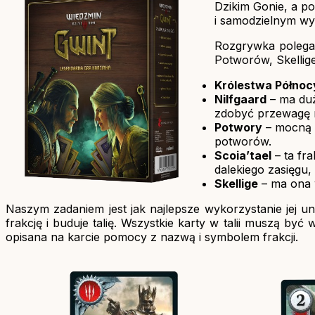
Dzikim Gonie, a po
i samodzielnym wyd
Rozgrywka polega n
Potworów, Skellige
Królestwa Północ
Nilfgaard
– ma duż
zdobyć przewagę n
Potwory
– mocną s
potworów.
Scoia’tael
– ta fr
dalekiego zasięgu,
Skellige
– ma ona w
Naszym zadaniem jest jak najlepsze wykorzystanie jej u
frakcję i buduje talię. Wszystkie karty w talii muszą by
opisana na karcie pomocy z nazwą i symbolem frakcji.