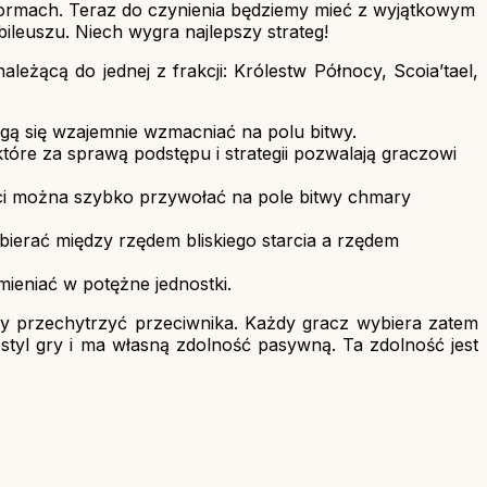
atformach. Teraz do czynienia będziemy mieć z wyjątkowym
bileuszu. Niech wygra najlepszy strateg!
eżącą do jednej z frakcji: Królestw Północy, Scoia’tael,
ogą się wzajemnie wzmacniać na polu bitwy.
tóre za sprawą podstępu i strategii pozwalają graczowi
ości można szybko przywołać na pole bitwy chmary
bierać między rzędem bliskiego starcia a rzędem
ieniać w potężne jednostki.
 by przechytrzyć przeciwnika. Każdy gracz wybiera zatem
y styl gry i ma własną zdolność pasywną. Ta zdolność jest