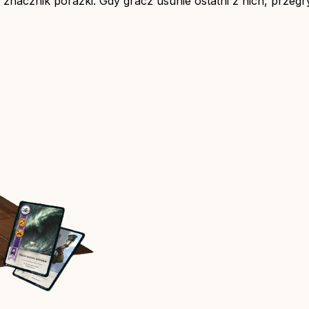
nacznik porażki. Gdy gracz usunie ostatni z nich, przegry