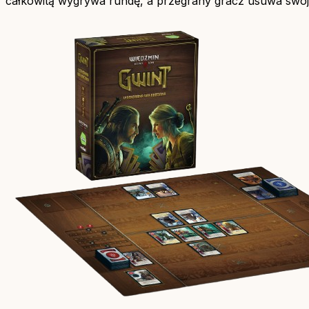
całkowitą wygrywa rundę, a przegrany gracz usuwa swój z