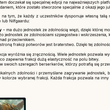
tem doczekał się specjalnej edycji na najważniejszych pl
aniem, które zostało stworzone specjalnie z okazji jego ju
a tym, że każdy z uczestników dysponuje własną talią nal
 lub Nilfgaardu:
y
– ma dużo jednostek ze zdolnością więzi, dzięki której m
o jednostek ze zdolnościami szpiegostwa i wskrzeszenia, k
ad przeciwnikiem.
troną frakcji potworów jest braterstwo. Dzięki tej zdoln
akcja wyróżnia się zręcznością. Wiele jednostek pozwala wy
 co zapewnia frakcji dużą elastyczność na polu bitwy.
 swoich szeregach berserkerów, którzy potrafią się przem
nikalnych zdolności i przemyślane zagrywanie jednostek,
ć w kolorze wybranej frakcji. Każda frakcja pozwala na inn