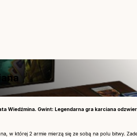
iana
ta Wiedźmina. Gwint: Legendarna gra karciana odzwierci
ana, w której 2 armie mierzą się ze sobą na polu bitwy. Za