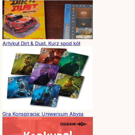
Artykuł
Dirt & Dust. Kurz spod kół
Gra
Konspiracja: Uniwersum Abyss