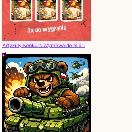
Artykuły
Konkurs
Wyprawa do el d...
...