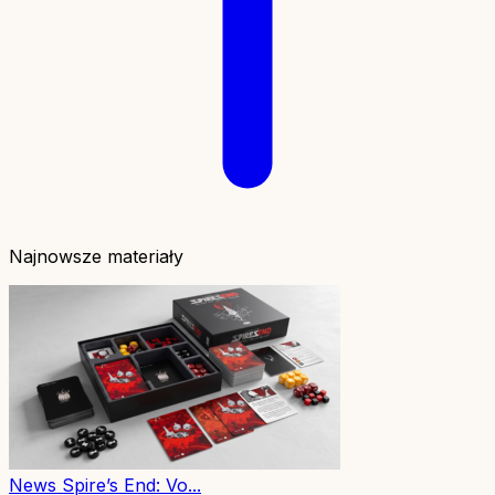
Najnowsze materiały
News
Spire’s End: Vo...