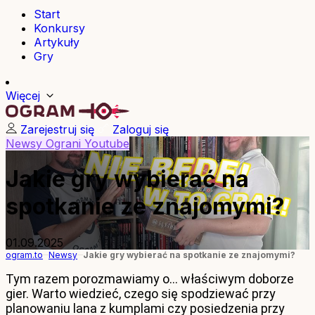
Start
Konkursy
Artykuły
Gry
Więcej
Zarejestruj się
Zaloguj się
Newsy
Ograni
Youtube
Jakie gry wybierać na
spotkanie ze znajomymi?
01.09.2025
ogram.to
Newsy
Jakie gry wybierać na spotkanie ze znajomymi?
Tym razem porozmawiamy o… właściwym doborze
gier. Warto wiedzieć, czego się spodziewać przy
planowaniu lana z kumplami czy posiedzenia przy