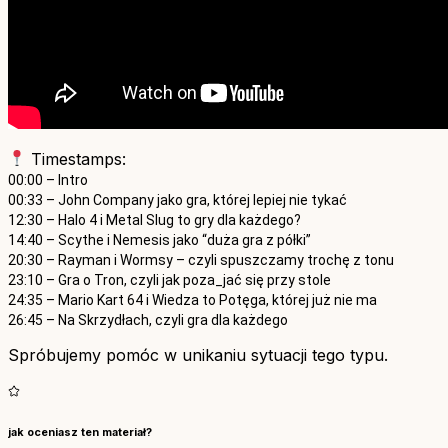
Timestamps:
00:00
– Intro
00:33
– John Company jako gra, której lepiej nie tykać
12:30
– Halo 4 i Metal Slug to gry dla każdego?
14:40
– Scythe i Nemesis jako “duża gra z półki”
20:30
– Rayman i Wormsy – czyli spuszczamy trochę z tonu
23:10
– Gra o Tron, czyli jak poza_jać się przy stole
24:35
– Mario Kart 64 i Wiedza to Potęga, której już nie ma
26:45
– Na Skrzydłach, czyli gra dla każdego
Spróbujemy pomóc w unikaniu sytuacji tego typu.
jak oceniasz ten materiał?