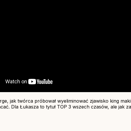
ge, jak twórca próbował wyeliminować zjawisko king makin
racać. Dla Łukasza to tytuł TOP 3 wszech czasów, ale jak z