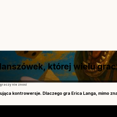
anszówek, której wielu grac
graczy nie znosi
łująca kontrowersje. Dlaczego gra Erica Langa, mimo z