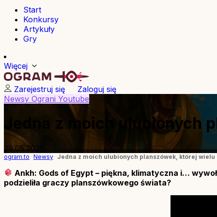
Start
Konkursy
Artykuły
Gry
Więcej
Zarejestruj się
Zaloguj się
Newsy
Ograni
Youtube
Jedna z moich ulubionych pl
29.05.2025
ogram.to
Newsy
Jedna z moich ulubionych planszówek, której wielu 
Ankh: Gods of Egypt – piękna, klimatyczna i… wywo
podzieliła graczy planszówkowego świata?