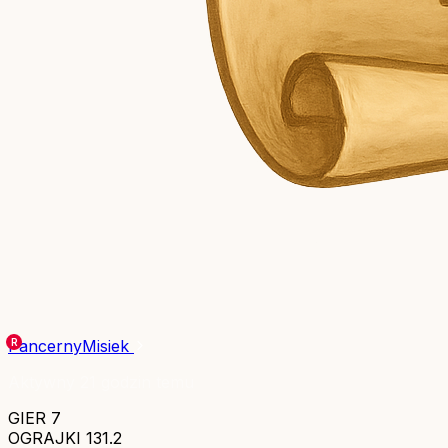
PancernyMisiek
Aktywny 21 godzin temu
GIER
7
OGRAJKI
131.2