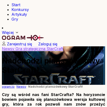
Start
Konkursy
Artykuły
Gry
Więcej
Zarejestruj się
Zaloguj się
Newsy
Gra strategiczna
StarCraft
Nadchodzi planszówkowy
StarCraft!
27.03.2025
ogram.to
Newsy
Nadchodzi planszówkowy StarCraft!
Czy są wśród nas fani StarCrafta? Na horyzoncie
bowiem pojawiła się planszówkowa wersja kultowej
gry, która za rok pozwoli nam znów przeżyć