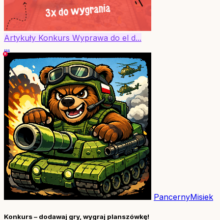
Artykuły
Konkurs
Wyprawa do el d...
...
PancernyMisiek
Konkurs – dodawaj gry, wygraj planszówkę!