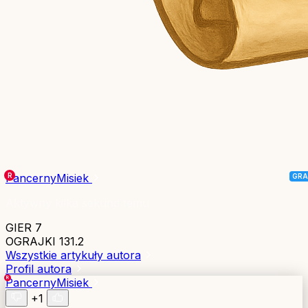
PancernyMisiek
Aktywny kilka sekund temu
GIER
7
OGRAJKI
131.2
Wszystkie artykuły autora
Profil autora
PancernyMisiek
+1