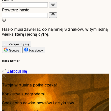
Powtórz hasło
Hasło musi zawierać co najmniej 8 znaków, w tym jedną
wielką literę i jedną cyfrę.
Zarejestruj się
Google
Facebook
Masz konto?
Zaloguj się
Twoja wirtualna półka czeka!
Konkursy z nagrodami
Codzienna dawka newsów i artykułów