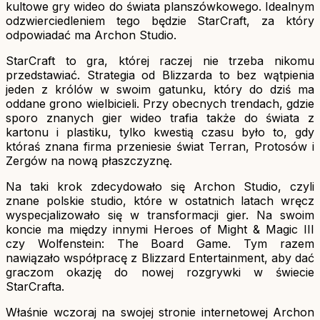
kultowe gry wideo do świata planszówkowego. Idealnym
odzwierciedleniem tego będzie StarCraft, za który
odpowiadać ma Archon Studio.
StarCraft to gra, której raczej nie trzeba nikomu
przedstawiać. Strategia od Blizzarda to bez wątpienia
jeden z królów w swoim gatunku, który do dziś ma
oddane grono wielbicieli. Przy obecnych trendach, gdzie
sporo znanych gier wideo trafia także do świata z
kartonu i plastiku, tylko kwestią czasu było to, gdy
któraś znana firma przeniesie świat Terran, Protosów i
Zergów na nową płaszczyznę.
Na taki krok zdecydowało się Archon Studio, czyli
znane polskie studio, które w ostatnich latach wręcz
wyspecjalizowało się w transformacji gier. Na swoim
koncie ma między innymi Heroes of Might & Magic III
czy Wolfenstein: The Board Game. Tym razem
nawiązało współpracę z Blizzard Entertainment, aby dać
graczom okazję do nowej rozgrywki w świecie
StarCrafta.
Właśnie wczoraj na swojej stronie internetowej Archon