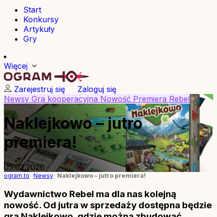
Start
Konkursy
Artykuły
Gry
Więcej
Zarejestruj się
Zaloguj się
Newsy
Gra kooperacyjna
Nowość
Premiera
Rebel
Naklejkowo – jutro
premiera!
05.02.2026
ogram.to
Newsy
Naklejkowo – jutro premiera!
Wydawnictwo Rebel ma dla nas kolejną
nowość. Od jutra w sprzedaży dostępna będzie
gra Naklejkowo, gdzie można zbudować