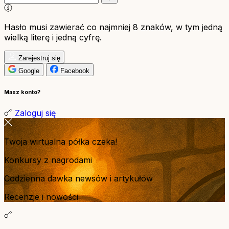
Hasło musi zawierać co najmniej 8 znaków, w tym jedną
wielką literę i jedną cyfrę.
Zarejestruj się
Google
Facebook
Masz konto?
Zaloguj się
Twoja wirtualna półka czeka!
Konkursy z nagrodami
Codzienna dawka newsów i artykułów
Recenzje i nowości