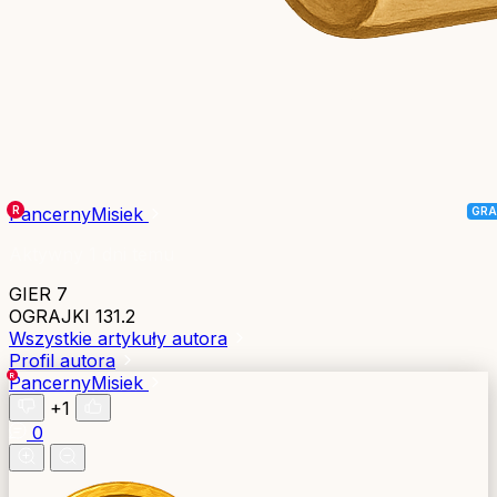
PancernyMisiek
Aktywny 1 dni temu
GIER
7
OGRAJKI
131.2
Wszystkie artykuły autora
Profil autora
PancernyMisiek
+1
0