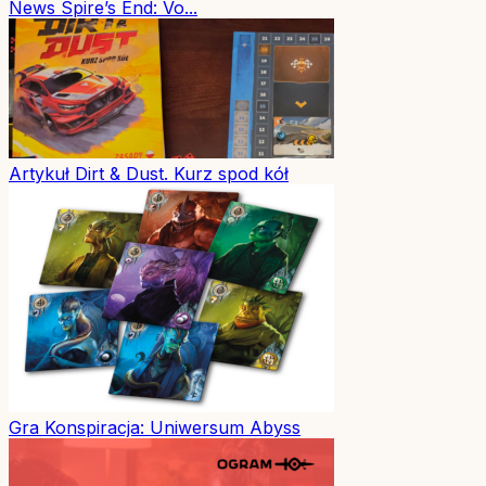
News
Spire’s End: Vo...
Artykuł
Dirt & Dust. Kurz spod kół
Gra
Konspiracja: Uniwersum Abyss