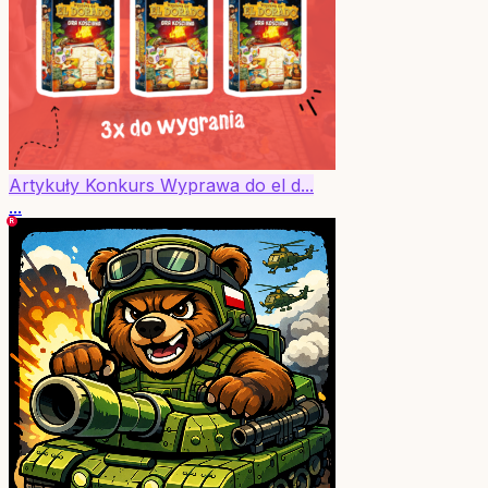
Artykuły
Konkurs
Wyprawa do el d...
...