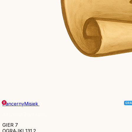
PancernyMisiek
Aktywny 2 dni temu
GIER
7
OGRAJKI
131.2