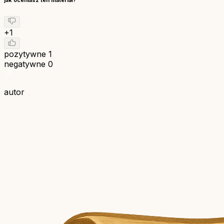
jak oceniasz ten materiał?
+1
pozytywne
1
negatywne
0
autor