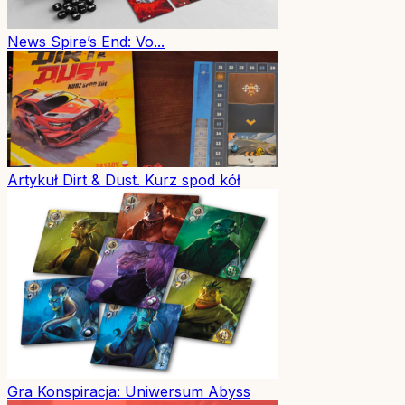
News
Spire’s End: Vo...
Artykuł
Dirt & Dust. Kurz spod kół
Gra
Konspiracja: Uniwersum Abyss