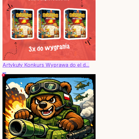
Artykuły
Konkurs
Wyprawa do el d...
...