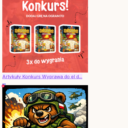
Artykuły
Konkurs
Wyprawa do el d...
...