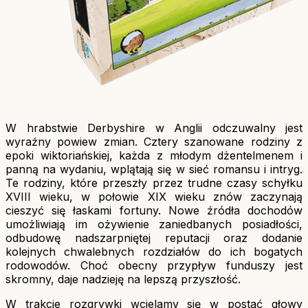
W hrabstwie Derbyshire w Anglii odczuwalny jest
wyraźny powiew zmian. Cztery szanowane rodziny z
epoki wiktoriańskiej, każda z młodym dżentelmenem i
panną na wydaniu, wplątają się w sieć romansu i intryg.
Te rodziny, które przeszły przez trudne czasy schyłku
XVIII wieku, w połowie XIX wieku znów zaczynają
cieszyć się łaskami fortuny. Nowe źródła dochodów
umożliwiają im ożywienie zaniedbanych posiadłości,
odbudowę nadszarpniętej reputacji oraz dodanie
kolejnych chwalebnych rozdziałów do ich bogatych
rodowodów. Choć obecny przypływ funduszy jest
skromny, daje nadzieję na lepszą przyszłość.
W trakcie rozgrywki wcielamy się w postać głowy