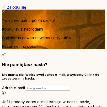
Zaloguj się
Twoja wirtualna półka czeka!
Konkursy z nagrodami
Codzienna dawka newsów i artykułów
Recenzje i nowości
Nie pamiętasz hasła?
Nie martw się! Wpisz swój adres e-mail, a wyślemy Ci link do
zresetowania hasła.
Adres e-mail
Jeśli podany adres e-mail istnieje w naszej bazie,
otrzymasz wiadomość z instrukcjami resetowania hasła.