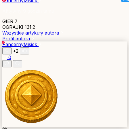
PancernyMisiek
Aktywny 9 godzin temu
GIER
7
OGRAJKI
131.2
Wszystkie artykuły autora
Profil autora
PancernyMisiek
+2
0