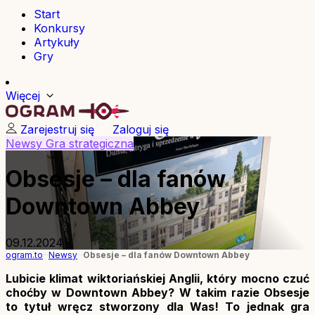
Start
Konkursy
Artykuły
Gry
Więcej
Zarejestruj się
Zaloguj się
Newsy
Gra strategiczna
Obsesje – dla fanów
Downtown Abbey
09.12.2024
ogram.to
Newsy
Obsesje – dla fanów Downtown Abbey
Lubicie klimat wiktoriańskiej Anglii, który mocno czuć
choćby w Downtown Abbey? W takim razie Obsesje
to tytuł wręcz stworzony dla Was! To jednak gra