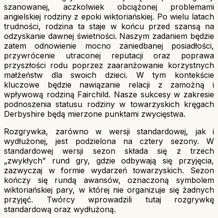
szanowanej, aczkolwiek obciążonej problemami
angielskiej rodziny z epoki wiktoriańskiej. Po wielu latach
trudności, rodzina ta staje w końcu przed szansą na
odzyskanie dawnej świetności. Naszym zadaniem będzie
zatem odnowienie mocno zaniedbanej posiadłości,
przywrócenie utraconej reputacji oraz poprawa
przyszłości rodu poprzez zaaranżowanie korzystnych
małżeństw dla swoich dzieci. W tym kontekście
kluczowe będzie nawiązanie relacji z zamożną i
wpływową rodziną Fairchild. Nasze sukcesy w zakresie
podnoszenia statusu rodziny w towarzyskich kręgach
Derbyshire będą mierzone punktami zwycięstwa.
Rozgrywka, zarówno w wersji standardowej, jak i
wydłużonej, jest podzielona na cztery sezony. W
standardowej wersji sezon składa się z trzech
„zwykłych” rund gry, gdzie odbywają się przyjęcia,
zazwyczaj w formie wydarzeń towarzyskich. Sezon
kończy się rundą awansów, oznaczoną symbolem
wiktoriańskiej pary, w której nie organizuje się żadnych
przyjęć. Twórcy wprowadzili tutaj rozgrywkę
standardową oraz wydłużoną.