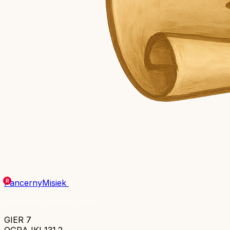
PancernyMisiek
Aktywny 4 godzin temu
GIER
7