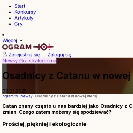
Start
Konkursy
Artykuły
Gry
Więcej
Zarejestruj się
Zaloguj się
Newsy
Gra strategiczna
Osadnicy z Catanu w nowej 
08.01.2025
ogram.to
Newsy
Osadnicy z Catanu w nowej wersji
Catan znany często u nas bardziej jako Osadnicy z C
zmian. Czego zatem możemy się spodziewać?
Prościej, piękniej i ekologicznie