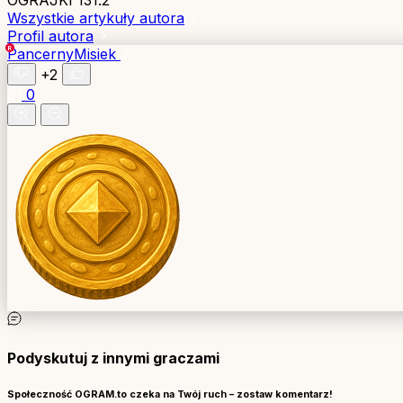
OGRAJKI
131.2
Wszystkie artykuły autora
Profil autora
PancernyMisiek
+2
0
Podyskutuj z innymi graczami
Społeczność OGRAM.to czeka na Twój ruch – zostaw komentarz!