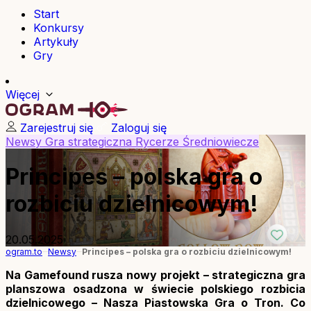
Start
Konkursy
Artykuły
Gry
Więcej
Zarejestruj się
Zaloguj się
Newsy
Gra strategiczna
Rycerze
Średniowiecze
Principes – polska gra o
rozbiciu dzielnicowym!
20.05.2025
ogram.to
Newsy
Principes – polska gra o rozbiciu dzielnicowym!
Na Gamefound rusza nowy projekt – strategiczna gra
planszowa osadzona w świecie polskiego rozbicia
dzielnicowego – Nasza Piastowska Gra o Tron. Co