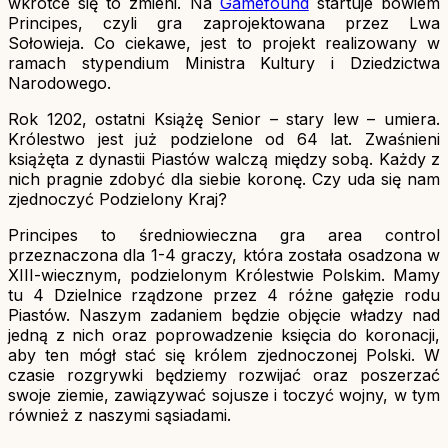
wkrótce się to zmieni. Na
Gamefound
startuje bowiem
Principes, czyli gra zaprojektowana przez Lwa
Sołowieja. Co ciekawe, jest to projekt realizowany w
ramach stypendium Ministra Kultury i Dziedzictwa
Narodowego.
Rok 1202, ostatni Książę Senior – stary lew – umiera.
Królestwo jest już podzielone od 64 lat. Zwaśnieni
książęta z dynastii Piastów walczą między sobą. Każdy z
nich pragnie zdobyć dla siebie koronę. Czy uda się nam
zjednoczyć Podzielony Kraj?
Principes to średniowieczna gra area control
przeznaczona dla 1-4 graczy, która została osadzona w
XIII-wiecznym, podzielonym Królestwie Polskim. Mamy
tu 4 Dzielnice rządzone przez 4 różne gałęzie rodu
Piastów. Naszym zadaniem będzie objęcie władzy nad
jedną z nich oraz poprowadzenie księcia do koronacji,
aby ten mógł stać się królem zjednoczonej Polski. W
czasie rozgrywki będziemy rozwijać oraz poszerzać
swoje ziemie, zawiązywać sojusze i toczyć wojny, w tym
również z naszymi sąsiadami.