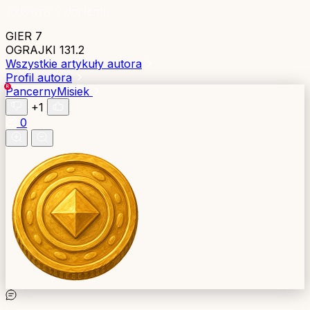
Aktywny 2 dni temu
GIER
7
OGRAJKI
131.2
Wszystkie artykuły autora
Profil autora
PancernyMisiek
+1
0