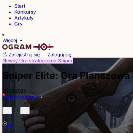
Start
Konkursy
Artykuły
Gry
Więcej
Zarejestruj się
Zaloguj się
Newsy
Gra strategiczna
Sniper
Sniper Elite: Gra Planszowa 
12.03.2025
PancernyMisiek
+1
0