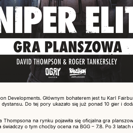
llion Developments. Głównym bohaterem jest tu Karl Fairbur
 z dystansu. Do tej pory ukazało się już ponad 10 gier i do
hompsona na rynku pojawiła się oficjalna gra planszowa n
 świadczy o tym choćby ocena na BGG – 7.8. Po 3 latach d