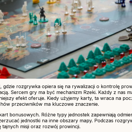
l, gdzie rozgrywka opiera się na rywalizacji o kontrolę pr
acją. Sercem gry ma być mechanizm Rzeki. Każdy z nas m
ilniejszy efekt oferuje. Kiedy użyjemy karty, ta wraca na p
ruchów przeciwników ma kluczowe znaczenie.
kart bonusowych. Różne typy jednostek zapewniają odmien
rzerzucać jednostki na inne obszary mapy. Podczas rozg
tajnych misji oraz rozwój prowincji.