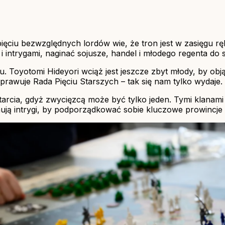
ięciu bezwzględnych lordów wie, że tron ​​jest w zasięgu r
i intrygami, naginać sojusze, handel i młodego regenta do s
u. Toyotomi Hideyori wciąż jest jeszcze zbyt młody, by obj
rawuje Rada Pięciu Starszych – tak się nam tylko wydaje.
starcia, gdyż zwycięzcą może być tylko jeden. Tymi klanami
nują intrygi, by podporządkować sobie kluczowe prowincje 