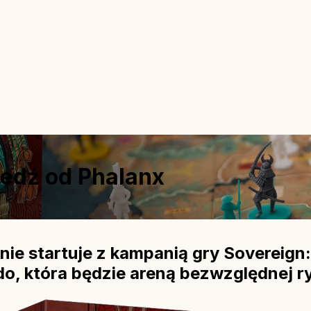
iedź od Phalanx
ie startuje z kampanią gry Sovereign:
do, która będzie areną bezwzględnej ry