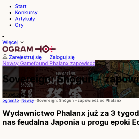
Start
Konkursy
Artykuły
Gry
Więcej
Zarejestruj się
Zaloguj się
Newsy
Gamefound
Phalanx
zapowiedź
Sovereign: Shōgun – zapow
01.06.2026
ogram.to
Newsy
Sovereign: Shōgun – zapowiedź od Phalanx
Wydawnictwo Phalanx już za 3 tygodn
nas feudalna Japonia u progu epoki E