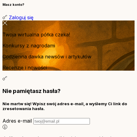
Masz konto?
Zaloguj się
Twoja wirtualna półka czeka!
Konkursy z nagrodami
Codzienna dawka newsów i artykułów
Recenzje i nowości
Nie pamiętasz hasła?
Nie martw się! Wpisz swój adres e-mail, a wyślemy Ci link do
zresetowania hasła.
Adres e-mail