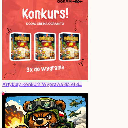
Artykuły
Konkurs
Wyprawa do el d...
...