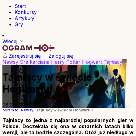
Start
Konkursy
Artykuły
Gry
Więcej
Zarejestruj się
Zaloguj się
Newsy
Gra karciana
Harry Potter
Hogwart
Tajniacy
Tajniacy w świecie
Hogwartu!
08.08.2025
ogram.to
Newsy
Tajniacy w świecie Hogwartu!
Tajniacy to jedna z najbardziej popularnych gier w
Polsce. Doczekała się ona w ostatnich latach kilku
wersji, ale ta będzie szczególna. Otóż już niedługo w