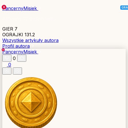
PancernyMisiek
Aktywny 22 godzin temu
GIER
7
OGRAJKI
131.2
Wszystkie artykuły autora
Profil autora
PancernyMisiek
0
0