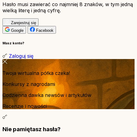
Hasło musi zawierać co najmniej 8 znaków, w tym jedną
wielką literę i jedną cyfrę.
Zarejestruj się
Google
Facebook
Masz konto?
Zaloguj się
Twoja wirtualna półka czeka!
Konkursy z nagrodami
Codzienna dawka newsów i artykułów
Recenzje i nowości
Nie pamiętasz hasła?