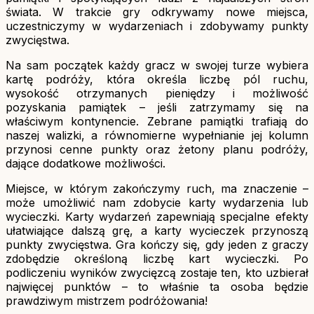
świata. W trakcie gry odkrywamy nowe miejsca,
uczestniczymy w wydarzeniach i zdobywamy punkty
zwycięstwa.
Na sam początek każdy gracz w swojej turze wybiera
kartę podróży, która określa liczbę pól ruchu,
wysokość otrzymanych pieniędzy i możliwość
pozyskania pamiątek – jeśli zatrzymamy się na
właściwym kontynencie. Zebrane pamiątki trafiają do
naszej walizki, a równomierne wypełnianie jej kolumn
przynosi cenne punkty oraz żetony planu podróży,
dające dodatkowe możliwości.
Miejsce, w którym zakończymy ruch, ma znaczenie –
może umożliwić nam zdobycie karty wydarzenia lub
wycieczki. Karty wydarzeń zapewniają specjalne efekty
ułatwiające dalszą grę, a karty wycieczek przynoszą
punkty zwycięstwa. Gra kończy się, gdy jeden z graczy
zdobędzie określoną liczbę kart wycieczki. Po
podliczeniu wyników zwycięzcą zostaje ten, kto uzbierał
najwięcej punktów – to właśnie ta osoba będzie
prawdziwym mistrzem podróżowania!