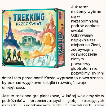
Już teraz
możemy wybrać
się w
niezapomnianą
podróż dookoła
świata!
Odkrywajmy
najpiękniejsze
miejsca na Ziemi,
zdobywajmy
doświadczenie
niczym
prawdziwy
globtroter i nie
pozwólmy, by inni
dotarli tam przed nami! Każda wyprawa to nowa szansa,
by poznać wyjątkowe zakątki i rozwinąć swoje
umiejętności.
Jest to rodzinna gra planszowa, w której wcielamy się w
podróżników przemierzających glob, zbierających
pamiątki i spotykających ludzi z najdalszych stron