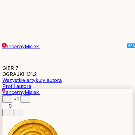
PancernyMisiek
Aktywny 12 godzin temu
GIER
7
OGRAJKI
131.2
Wszystkie artykuły autora
Profil autora
PancernyMisiek
+1
0