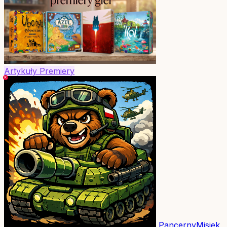
Artykuły
Premiery
PancernyMisiek