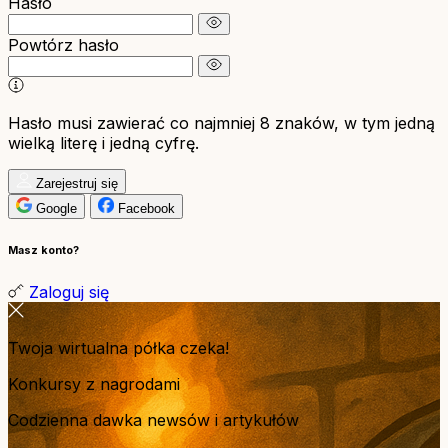
Hasło
Powtórz hasło
Hasło musi zawierać co najmniej 8 znaków, w tym jedną
wielką literę i jedną cyfrę.
Zarejestruj się
Google
Facebook
Masz konto?
Zaloguj się
Twoja wirtualna półka czeka!
Konkursy z nagrodami
Codzienna dawka newsów i artykułów