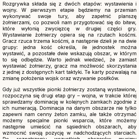
Rozgrywka składa się z dwóch etapów: wystawienia i
wojny. W pierwszym etapie będziemy na przemian
wykonywać swoje tury, aby zapełnić planszę
żołnierzami, co pozwoli nam przygotować się do bitew,
które wyłonią zwycięzcę w drugiej części gry.
Wystawianie żołnierzy opiera się na rzutach kośćmi.
Gracz rzuca trzema kośćmi, a następnie dzieli je na dwie
grupy: jedna kość określa, ile jednostek można
wystawić, a pozostałe dwie wskazują obszar, w którym
to się odbędzie. Warto jednak wiedzieć, że zamiast
wystawiać żołnierzy, gracz ma możliwość skorzystania
z jednej z dostępnych kart taktyki. Te karty pozwalają na
zmianę położenia wojsk oraz wzywanie posiłków.
Gdy już wszystkie pionki żołnierzy zostaną wystawione,
rozpoczyna się drugi etap gry – wojna, w trakcie której
sprawdzamy dominację w kolejnych zamkach zgodnie z
ich numeracją. Dominacja na danym obszarze nie tylko
zapewni nam cenny żeton zamku, ale także otrzymać
możemy specjalne pionki wsparcia, które możemy
następnie umieścić na sąsiednich obszarach, aby
wzmocnić swoją pozycję w nadchodzących starciach.
Po rozpatrzeniu wszystkich obszarów musimy