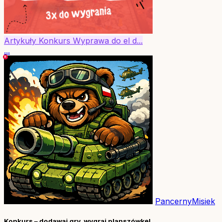
Artykuły
Konkurs
Wyprawa do el d...
...
PancernyMisiek
Konkurs – dodawaj gry, wygraj planszówkę!