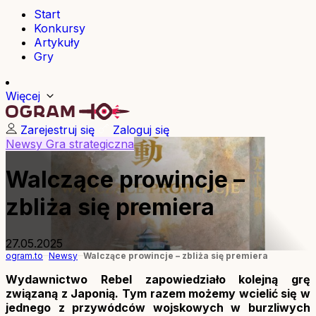
Start
Konkursy
Artykuły
Gry
Więcej
Zarejestruj się
Zaloguj się
Newsy
Gra strategiczna
Walczące prowincje –
zbliża się premiera
27.05.2025
ogram.to
Newsy
Walczące prowincje – zbliża się premiera
Wydawnictwo Rebel zapowiedziało kolejną grę
związaną z Japonią. Tym razem możemy wcielić się w
jednego z przywódców wojskowych w burzliwych