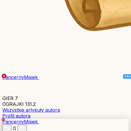
PancernyMisiek
Aktywny 21 godzin temu
GIER
7
OGRAJKI
131.2
Wszystkie artykuły autora
Profil autora
PancernyMisiek
0