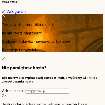
Masz konto?
Zaloguj się
Twoja wirtualna półka czeka!
Konkursy z nagrodami
Codzienna dawka newsów i artykułów
Recenzje i nowości
Nie pamiętasz hasła?
Nie martw się! Wpisz swój adres e-mail, a wyślemy Ci link do
zresetowania hasła.
Adres e-mail
Jeśli podany adres e-mail istnieje w naszej bazie,