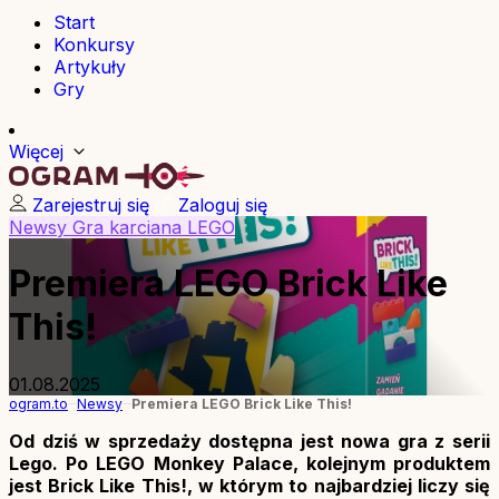
Start
Konkursy
Artykuły
Gry
Więcej
Zarejestruj się
Zaloguj się
Newsy
Gra karciana
LEGO
Premiera LEGO Brick Like
This!
01.08.2025
ogram.to
Newsy
Premiera LEGO Brick Like This!
Od dziś w sprzedaży dostępna jest nowa gra z serii
Lego. Po LEGO Monkey Palace, kolejnym produktem
jest Brick Like This!, w którym to najbardziej liczy się