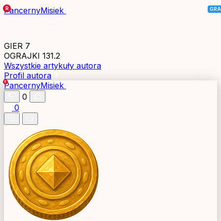
PancernyMisiek
Aktywny 3 dni temu
GIER
7
OGRAJKI
131.2
Wszystkie artykuły autora
Profil autora
PancernyMisiek
0
0