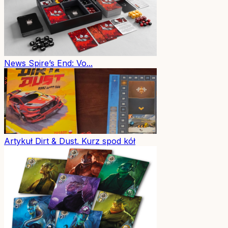
News
Spire’s End: Vo...
Artykuł
Dirt & Dust. Kurz spod kół